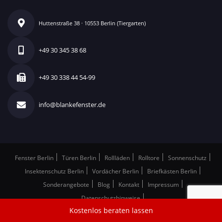
Huttenstraße 38 · 10553 Berlin (Tiergarten)
+49 30 345 38 68
+49 30 338 44 54-99
info@blankefenster.de
Fenster Berlin
Türen Berlin
Rollläden
Rolltore
Sonnenschutz
Insektenschutz Berlin
Vordächer Berlin
Briefkästen Berlin
Sonderangebote
Blog
Kontakt
Impressum
Datenschutzhinweise
Kostenlos beraten lassen
Festverglasung Berlin: Festverglaste Fenster Berlin