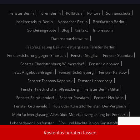
Fenster Berlin
Türen Berlin
Rollläden
Rolltore
Sonnenschutz
Insektenschutz Berlin
Vordächer Berlin
Briefkästen Berlin
Sonderangebote
Blog
Kontakt
Impressum
Datenschutzhinweise
Festverglasung Berlin: Festverglaste Fenster Berlin
Fenstersicherung gegen Einbruch
Fenster Steglitz
Fenster Spandau
Fenster Charlottenburg-Wilmersdorf
Fenster einbauen
Jetzt Angebot anfragen
Fenster Schöneberg
Fenster Pankow
Fenster Treptow Köpenick
Fenster Lichtenberg
Fenster Friedrichshain-Kreuzberg
Fenster Berlin Mitte
Fenster Reinickendorf
Fenster Potsdam
Fenster Neukölln
Fenster Grunewald
Holz oder Kunststofffenster: Der Vergleich
Mehrfachverglasung: Alles über Mehrfachverglasung bei Fenstern
Lebensdauer Holzfenster
Vor- und Nachteile von Kunststofffenster
3 fach verglaste Fenster
Fensterverglasung verstehen
Kostenlos beraten lassen
Fenster Mahlow
Fenster Mittenwalde