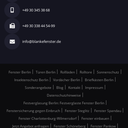
+49 30 345 38 68
+49 30 338 44 54-99
info@blankefenster.de
Fenster Berlin
Türen Berlin
Rollläden
Rolltore
Sonnenschutz
Insektenschutz Berlin
Vordächer Berlin
Briefkästen Berlin
Sonderangebote
Blog
Kontakt
Impressum
Datenschutzhinweise
Festverglasung Berlin: Festverglaste Fenster Berlin
Fenstersicherung gegen Einbruch
Fenster Steglitz
Fenster Spandau
Fenster Charlottenburg-Wilmersdorf
Fenster einbauen
Jetzt Angebot anfragen
Fenster Schöneberg
Fenster Pankow