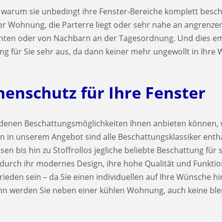
d, warum sie unbedingt ihre Fenster-Bereiche komplett bes
er Wohnung, die Parterre liegt oder sehr nahe an angrenz
anten oder von Nachbarn an der Tagesordnung. Und dies emp
tung für Sie sehr aus, da dann keiner mehr ungewollt in Ih
enschutz für Ihre Fenster
edenen Beschattungsmöglichkeiten Ihnen anbieten können, 
n unserem Angebot sind alle Beschattungsklassiker enthal
n bis hin zu Stoffrollos jegliche beliebte Beschattung für
rch ihr modernes Design, ihre hohe Qualität und Funktion
rieden sein – da Sie einen individuellen auf Ihre Wünsche 
 werden Sie neben einer kühlen Wohnung, auch keine bl